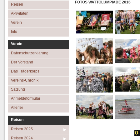
Aktivitäten
Das Trägerkorps
FOTOS WATTOLÜMPIADE 2016
Reisen 2023
Reisen
Verein
Vereins-Chronik
Reisen 2022
Aktivitäten
Info
Satzung
Reisen 2019
Verein
Anmeldeformular
Reisen 2018
Info
Allerlei
Reisen 2017
Verein
Reisen 2016
Datenschutzerklärung
Der Vorstand
Das Trägerkorps
Vereins-Chronik
Satzung
Anmeldeformular
Allerlei
Reisen
Reisen 2025
Reisen 2024