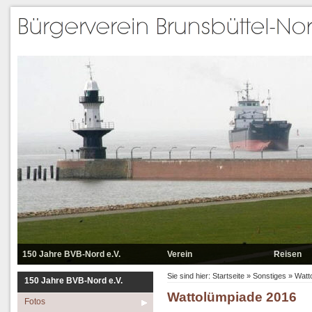
150 Jahre BVB-Nord e.V.
Verein
Reisen
Fotos
Datenschutzerklärung
Reisen 2025
Sie sind hier:
Startseite
»
Sonstiges
»
Watt
150 Jahre BVB-Nord e.V.
Wattolümpiade 2016
Reisen
Der Vorstand
Reisen 2024
Fotos